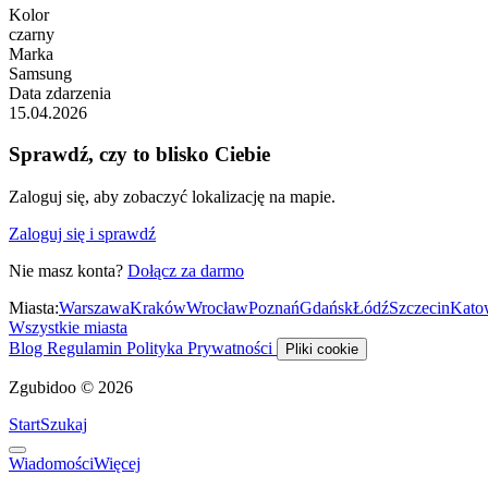
Kolor
czarny
Marka
Samsung
Data zdarzenia
15.04.2026
Sprawdź, czy to blisko Ciebie
Zaloguj się, aby zobaczyć lokalizację na mapie.
Zaloguj się i sprawdź
Nie masz konta?
Dołącz za darmo
Miasta:
Warszawa
Kraków
Wrocław
Poznań
Gdańsk
Łódź
Szczecin
Kato
Wszystkie miasta
Blog
Regulamin
Polityka Prywatności
Pliki cookie
Zgubidoo © 2026
Start
Szukaj
Wiadomości
Więcej