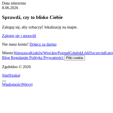
Data zdarzenia
8.06.2026
Sprawdź, czy to blisko Ciebie
Zaloguj się, aby zobaczyć lokalizację na mapie.
Zaloguj się i sprawdź
Nie masz konta?
Dołącz za darmo
Miasta:
Warszawa
Kraków
Wrocław
Poznań
Gdańsk
Łódź
Szczecin
Kato
Blog
Regulamin
Polityka Prywatności
Pliki cookie
Zgubidoo © 2026
Start
Szukaj
Wiadomości
Więcej