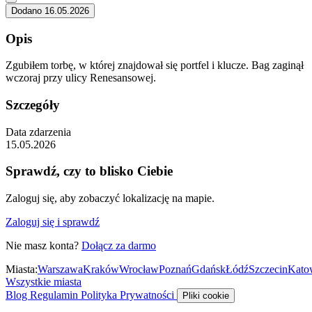
Dodano 16.05.2026
Opis
Zgubiłem torbę, w której znajdował się portfel i klucze. Bag zaginął
wczoraj przy ulicy Renesansowej.
Szczegóły
Data zdarzenia
15.05.2026
Sprawdź, czy to blisko Ciebie
Zaloguj się, aby zobaczyć lokalizację na mapie.
Zaloguj się i sprawdź
Nie masz konta?
Dołącz za darmo
Miasta:
Warszawa
Kraków
Wrocław
Poznań
Gdańsk
Łódź
Szczecin
Kato
Wszystkie miasta
Blog
Regulamin
Polityka Prywatności
Pliki cookie