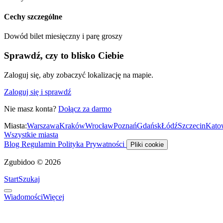
Cechy szczególne
Dowód bilet miesięczny i parę groszy
Sprawdź, czy to blisko Ciebie
Zaloguj się, aby zobaczyć lokalizację na mapie.
Zaloguj się i sprawdź
Nie masz konta?
Dołącz za darmo
Miasta:
Warszawa
Kraków
Wrocław
Poznań
Gdańsk
Łódź
Szczecin
Kato
Wszystkie miasta
Blog
Regulamin
Polityka Prywatności
Pliki cookie
Zgubidoo © 2026
Start
Szukaj
Wiadomości
Więcej