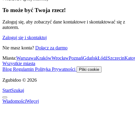
To może być Twoja rzecz!
Zaloguj się, aby zobaczyć dane kontaktowe i skontaktować się z
autorem.
Zaloguj się i skontaktuj
Nie masz konta?
Dołącz za darmo
Miasta:
Warszawa
Kraków
Wrocław
Poznań
Gdańsk
Łódź
Szczecin
Kato
Wszystkie miasta
Blog
Regulamin
Polityka Prywatności
Pliki cookie
Zgubidoo © 2026
Start
Szukaj
Wiadomości
Więcej