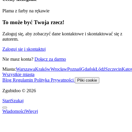
Plama z farby na rękawie
To może być Twoja rzecz!
Zaloguj się, aby zobaczyć dane kontaktowe i skontaktować się z
autorem.
Zaloguj się i skontaktuj
Nie masz konta?
Dołącz za darmo
Miasta:
Warszawa
Kraków
Wrocław
Poznań
Gdańsk
Łódź
Szczecin
Kato
Wszystkie miasta
Blog
Regulamin
Polityka Prywatności
Pliki cookie
Zgubidoo © 2026
Start
Szukaj
Wiadomości
Więcej