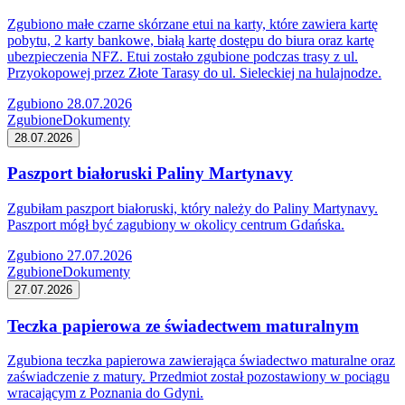
Zgubiono małe czarne skórzane etui na karty, które zawiera kartę
pobytu, 2 karty bankowe, białą kartę dostępu do biura oraz kartę
ubezpieczenia NFZ. Etui zostało zgubione podczas trasy z ul.
Przyokopowej przez Złote Tarasy do ul. Sieleckiej na hulajnodze.
Zgubiono 28.07.2026
Zgubione
Dokumenty
28.07.2026
Paszport białoruski Paliny Martynavy
Zgubiłam paszport białoruski, który należy do Paliny Martynavy.
Paszport mógł być zagubiony w okolicy centrum Gdańska.
Zgubiono 27.07.2026
Zgubione
Dokumenty
27.07.2026
Teczka papierowa ze świadectwem maturalnym
Zgubiona teczka papierowa zawierająca świadectwo maturalne oraz
zaświadczenie z matury. Przedmiot został pozostawiony w pociągu
wracającym z Poznania do Gdyni.