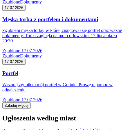
Zgubione
Dokumenty
17.07.2026
Męska torba z portfelem i dokumentami
Zgubiłem męską torbę, w której znajdował się portfel oraz ważne
dokumenty. Torba zaginęła na molo orłowskim. 17 lipca około
20:30
Zgubiono 17.07.2026
Zgubione
Dokumenty
17.07.2026
Portfel
Wczoraj zgubiłem mój portfel w Golinie. Proszę o pomoc w
odnalezieniu.
Zgubiono 17.07.2026
Załaduj więcej
Ogłoszenia według miast