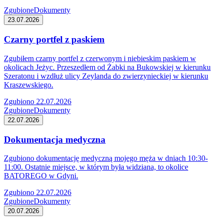
Zgubione
Dokumenty
23.07.2026
Czarny portfel z paskiem
Zgubiłem czarny portfel z czerwonym i niebieskim paskiem w
okolicach Jeżyc. Przeszedłem od Żabki na Bukowskiej w kierunku
Szeratonu i wzdłuż ulicy Zeylanda do zwierzynieckiej w kierunku
Kraszewskiego.
Zgubiono 22.07.2026
Zgubione
Dokumenty
22.07.2026
Dokumentacja medyczna
Zgubiono dokumentację medyczną mojego męża w dniach 10:30-
11:00. Ostatnie miejsce, w którym była widziana, to okolice
BATOREGO w Gdyni.
Zgubiono 22.07.2026
Zgubione
Dokumenty
20.07.2026