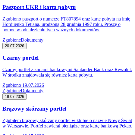
Paszport UKR i karta pobytu
Zgubiono paszport o numerze FT807894 oraz kartę pobytu na imię
Hordiienko Tetiana, urodzoną 28 grudnia 1997 roku. Proszę o
pomoc w odnalezieniu tych ważnych dokumentów.
Zgubione
Dokumenty
20.07.2026
Czarny portfel
Czarny portfel z kartami bankowymi Santander Bank oraz Rewolut.
W środku znajdowała się również karta pobytu.
Zgubiono 19.07.2026
Zgubione
Dokumenty
19.07.2026
Brązowy skórzany portfel
Zgubiłem brązowy skórzany portfel w klubie o nazwie Nowy Świat
w Warszawie. Portfel zawierał pieniądze oraz kartę bankową Pekao.