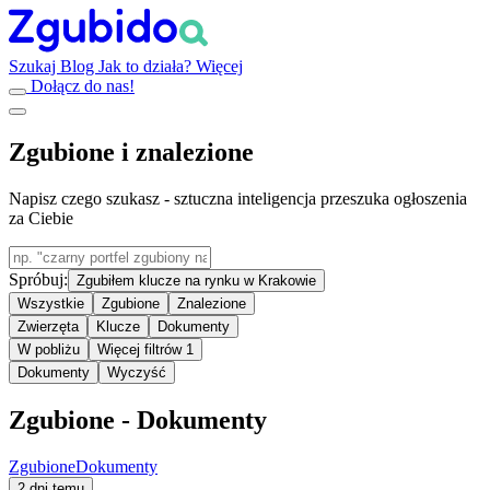
Szukaj
Blog
Jak to działa?
Więcej
Dołącz do nas!
Zgubione i znalezione
Napisz czego szukasz - sztuczna inteligencja przeszuka ogłoszenia
za Ciebie
Spróbuj:
Zgubiłem klucze na rynku w Krakowie
Wszystkie
Zgubione
Znalezione
Zwierzęta
Klucze
Dokumenty
W pobliżu
Więcej filtrów
1
Dokumenty
Wyczyść
Zgubione - Dokumenty
Zgubione
Dokumenty
2 dni temu