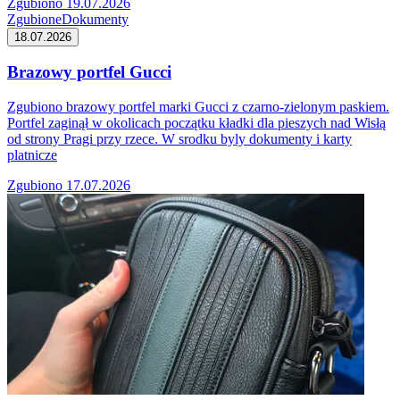
Zgubiono 19.07.2026
Zgubione
Dokumenty
18.07.2026
Brazowy portfel Gucci
Zgubiono brazowy portfel marki Gucci z czarno-zielonym paskiem.
Portfel zaginął w okolicach początku kładki dla pieszych nad Wisłą
od strony Pragi przy rzece. W srodku byly dokumenty i karty
platnicze
Zgubiono 17.07.2026