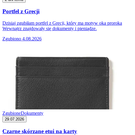
Portfel z Grecji
Dzisiaj zgubiłam portfel z Grecji, który ma motyw oka proroka
Wewnątrz znajdowały się dokumenty i pieniądze.
Zgubiono 4.08.2026
Zgubione
Dokumenty
29.07.2026
Czarne skórzane etui na karty