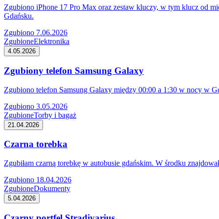
Zgubiono iPhone 17 Pro Max oraz zestaw kluczy, w tym klucz od mies
Gdańsku.
Zgubiono 7.06.2026
Zgubione
Elektronika
4.05.2026
Zgubiony telefon Samsung Galaxy
Zgubiono telefon Samsung Galaxy między 00:00 a 1:30 w nocy w Gdań
Zgubiono 3.05.2026
Zgubione
Torby i bagaż
21.04.2026
Czarna torebka
Zgubiłam czarną torebkę w autobusie gdańskim. W środku znajdowały
Zgubiono 18.04.2026
Zgubione
Dokumenty
5.04.2026
Czarny portfel Stradivarius