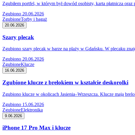
Zgubiłem portfel, w którym był dowód osobisty, karta płatnicza oraz
Zgubiono 20.06.2026
Zgubione
Torby i bagaż
20.06.2026
Szary plecak
Zgubiono szary plecak w barze na plaży w Gdańsku. W plecaku znajdo
Zgubiono 20.06.2026
Zgubione
Klucze
16.06.2026
Zgubione klucze z brelokiem w kształcie deskorolki
Zgubiono klucze w okolicach Jasienia–Wrzeszcza. Klucze mają brelok
Zgubiono 15.06.2026
Zgubione
Elektronika
9.06.2026
iPhone 17 Pro Max i klucze