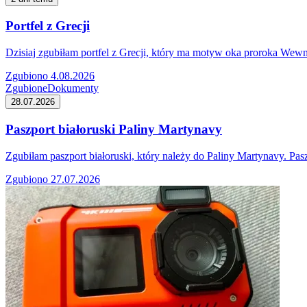
Portfel z Grecji
Dzisiaj zgubiłam portfel z Grecji, który ma motyw oka proroka Wewn
Zgubiono 4.08.2026
Zgubione
Dokumenty
28.07.2026
Paszport białoruski Paliny Martynavy
Zgubiłam paszport białoruski, który należy do Paliny Martynavy. P
Zgubiono 27.07.2026