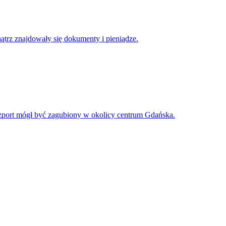
ątrz znajdowały się dokumenty i pieniądze.
aszport mógł być zagubiony w okolicy centrum Gdańska.