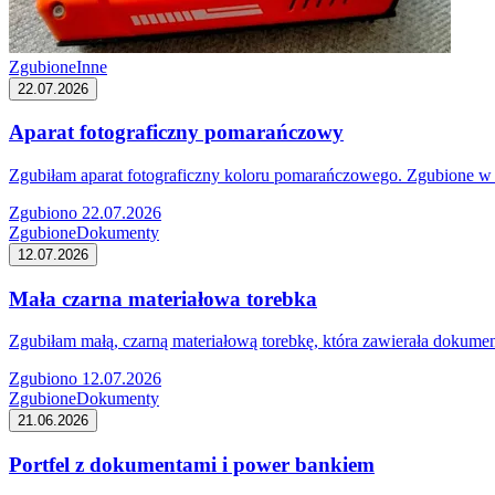
Zgubione
Inne
22.07.2026
Aparat fotograficzny pomarańczowy
Zgubiłam aparat fotograficzny koloru pomarańczowego. Zgubione w 
Zgubiono 22.07.2026
Zgubione
Dokumenty
12.07.2026
Mała czarna materiałowa torebka
Zgubiłam małą, czarną materiałową torebkę, która zawierała dokume
Zgubiono 12.07.2026
Zgubione
Dokumenty
21.06.2026
Portfel z dokumentami i power bankiem