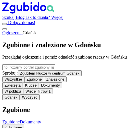
Szukaj
Blog
Jak to działa?
Więcej
Dołącz do nas!
Ogłoszenia
Gdańsk
Zgubione i znalezione w Gdańsku
Przeglądaj ogłoszenia i pomóż odnaleźć zgubione rzeczy w Gdańsku
Spróbuj:
Zgubiłem klucze w centrum Gdańsk
Wszystkie
Zgubione
Znalezione
Zwierzęta
Klucze
Dokumenty
W pobliżu
Więcej filtrów
1
Gdańsk
Wyczyść
Zgubione
Zgubione
Dokumenty
2 dni temu