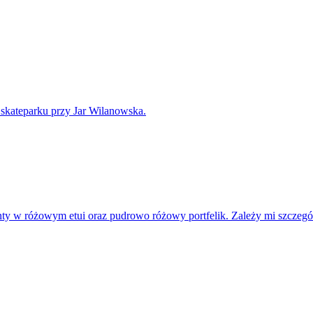
skateparku przy Jar Wilanowska.
nty w różowym etui oraz pudrowo różowy portfelik. Zależy mi szczeg