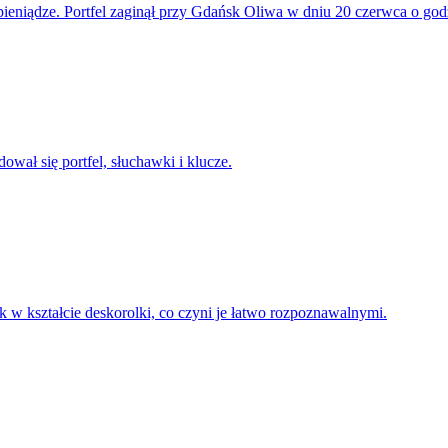
 pieniądze. Portfel zaginął przy Gdańsk Oliwa w dniu 20 czerwca o god
wał się portfel, słuchawki i klucze.
 w kształcie deskorolki, co czyni je łatwo rozpoznawalnymi.