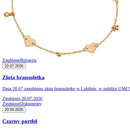
Zgubione
Biżuteria
22.07.2026
Złota bransoletka
Dnia 20.07 zagubiono złotą bransoletkę w Lublinie, w pobliżu UMCS. 
Zgubiono 20.07.2026
Zgubione
Dokumenty
20.04.2026
Czarny portfel