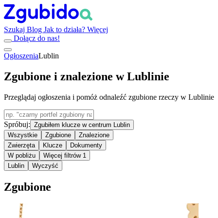
Szukaj
Blog
Jak to działa?
Więcej
Dołącz do nas!
Ogłoszenia
Lublin
Zgubione i znalezione w Lublinie
Przeglądaj ogłoszenia i pomóż odnaleźć zgubione rzeczy w Lublinie
Spróbuj:
Zgubiłem klucze w centrum Lublin
Wszystkie
Zgubione
Znalezione
Zwierzęta
Klucze
Dokumenty
W pobliżu
Więcej filtrów
1
Lublin
Wyczyść
Zgubione