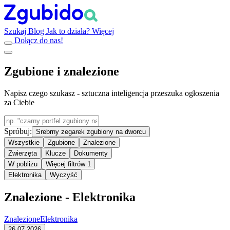
Szukaj
Blog
Jak to działa?
Więcej
Dołącz do nas!
Zgubione i znalezione
Napisz czego szukasz - sztuczna inteligencja przeszuka ogłoszenia
za Ciebie
Spróbuj:
Srebrny zegarek zgubiony na dworcu
Wszystkie
Zgubione
Znalezione
Zwierzęta
Klucze
Dokumenty
W pobliżu
Więcej filtrów
1
Elektronika
Wyczyść
Znalezione - Elektronika
Znalezione
Elektronika
26.07.2026