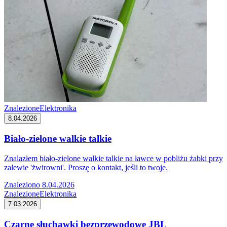
Znalezione
Elektronika
8.04.2026
Biało-zielone walkie talkie
Znalazłem biało-zielone walkie talkie na ławce w pobliżu żabki przy
zalewie 'żwirowni'. Proszę o kontakt, jeśli to twoje.
Znaleziono 8.04.2026
Znalezione
Elektronika
7.03.2026
Czarne słuchawki bezprzewodowe JBL