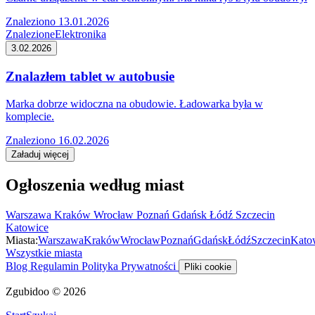
Znaleziono 13.01.2026
Znalezione
Elektronika
3.02.2026
Znalazłem tablet w autobusie
Marka dobrze widoczna na obudowie. Ładowarka była w
komplecie.
Znaleziono 16.02.2026
Załaduj więcej
Ogłoszenia według miast
Warszawa
Kraków
Wrocław
Poznań
Gdańsk
Łódź
Szczecin
Katowice
Miasta:
Warszawa
Kraków
Wrocław
Poznań
Gdańsk
Łódź
Szczecin
Kato
Wszystkie miasta
Blog
Regulamin
Polityka Prywatności
Pliki cookie
Zgubidoo © 2026