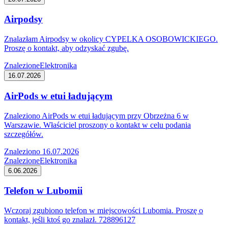
Airpodsy
Znalazłam Airpodsy w okolicy CYPELKA OSOBOWICKIEGO.
Proszę o kontakt, aby odzyskać zgubę.
Znalezione
Elektronika
16.07.2026
AirPods w etui ładującym
Znaleziono AirPods w etui ładującym przy Obrzeżna 6 w
Warszawie. Właściciel proszony o kontakt w celu podania
szczegółów.
Znaleziono 16.07.2026
Znalezione
Elektronika
6.06.2026
Telefon w Lubomii
Wczoraj zgubiono telefon w miejscowości Lubomia. Proszę o
kontakt, jeśli ktoś go znalazł. 728896127