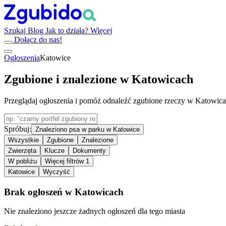
Szukaj
Blog
Jak to działa?
Więcej
Dołącz do nas!
Ogłoszenia
Katowice
Zgubione i znalezione w Katowicach
Przeglądaj ogłoszenia i pomóż odnaleźć zgubione rzeczy w Katowic
Spróbuj:
Znaleziono psa w parku w Katowice
Wszystkie
Zgubione
Znalezione
Zwierzęta
Klucze
Dokumenty
W pobliżu
Więcej filtrów
1
Katowice
Wyczyść
Brak ogłoszeń w Katowicach
Nie znaleziono jeszcze żadnych ogłoszeń dla tego miasta