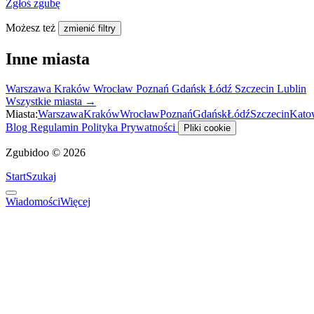
Zgłoś zgubę
Możesz też
zmienić filtry
Inne miasta
Warszawa
Kraków
Wrocław
Poznań
Gdańsk
Łódź
Szczecin
Lublin
Wszystkie miasta →
Miasta:
Warszawa
Kraków
Wrocław
Poznań
Gdańsk
Łódź
Szczecin
Kato
Blog
Regulamin
Polityka Prywatności
Pliki cookie
Zgubidoo © 2026
Start
Szukaj
Wiadomości
Więcej