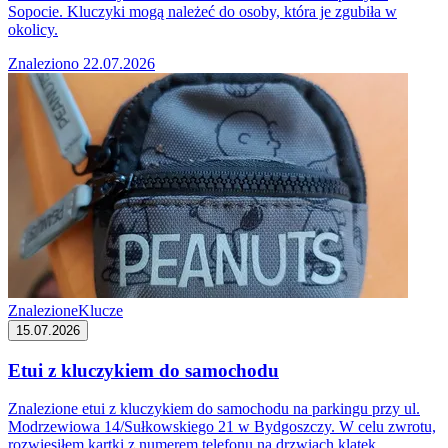
Sopocie. Kluczyki mogą należeć do osoby, która je zgubiła w
okolicy.
Znaleziono 22.07.2026
Znalezione
Klucze
15.07.2026
Etui z kluczykiem do samochodu
Znalezione etui z kluczykiem do samochodu na parkingu przy ul.
Modrzewiowa 14/Sułkowskiego 21 w Bydgoszczy. W celu zwrotu,
rozwiesiłem kartki z numerem telefonu na drzwiach klatek