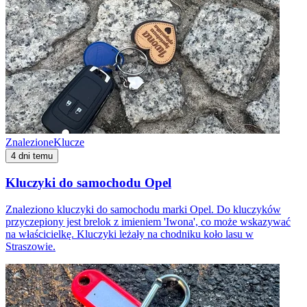
Znalezione
Klucze
4 dni temu
Kluczyki do samochodu Opel
Znaleziono kluczyki do samochodu marki Opel. Do kluczyków
przyczepiony jest brelok z imieniem 'Iwona', co może wskazywać
na właścicielkę. Kluczyki leżały na chodniku koło lasu w
Straszowie.