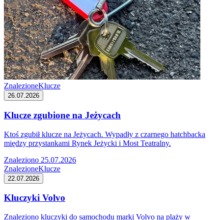
Znalezione
Klucze
26.07.2026
Klucze zgubione na Jeżycach
Ktoś zgubił klucze na Jeżycach. Wypadły z czarnego hatchbacka
między przystankami Rynek Jeżycki i Most Teatralny.
Znaleziono 25.07.2026
Znalezione
Klucze
22.07.2026
Kluczyki Volvo
Znaleziono kluczyki do samochodu marki Volvo na plaży w