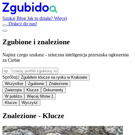
Szukaj
Blog
Jak to działa?
Więcej
Dołącz do nas!
Zgubione i znalezione
Napisz czego szukasz - sztuczna inteligencja przeszuka ogłoszenia
za Ciebie
Spróbuj:
Zgubiłem klucze na rynku w Krakowie
Wszystkie
Zgubione
Znalezione
Zwierzęta
Klucze
Dokumenty
W pobliżu
Więcej filtrów
1
Klucze
Wyczyść
Znalezione - Klucze