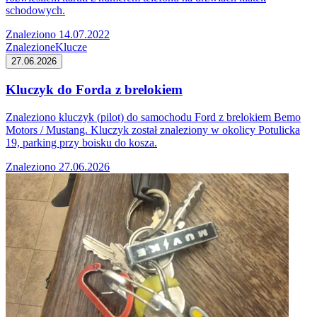
schodowych.
Znaleziono 14.07.2022
Znalezione
Klucze
27.06.2026
Kluczyk do Forda z brelokiem
Znaleziono kluczyk (pilot) do samochodu Ford z brelokiem Bemo
Motors / Mustang. Kluczyk został znaleziony w okolicy Potulicka
19, parking przy boisku do kosza.
Znaleziono 27.06.2026