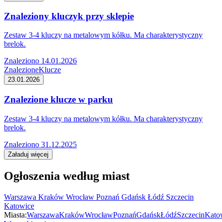
Znaleziony kluczyk przy sklepie
Zestaw 3-4 kluczy na metalowym kółku. Ma charakterystyczny
brelok.
Znaleziono 14.01.2026
Znalezione
Klucze
23.01.2026
Znalezione klucze w parku
Zestaw 3-4 kluczy na metalowym kółku. Ma charakterystyczny
brelok.
Znaleziono 31.12.2025
Załaduj więcej
Ogłoszenia według miast
Warszawa
Kraków
Wrocław
Poznań
Gdańsk
Łódź
Szczecin
Katowice
Miasta:
Warszawa
Kraków
Wrocław
Poznań
Gdańsk
Łódź
Szczecin
Kato