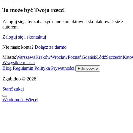
To może być Twoja rzecz!
Zaloguj się, aby zobaczyć dane kontaktowe i skontaktować się z
autorem.
Zaloguj się i skontaktuj
Nie masz konta?
Dołącz za darmo
Miasta:
Warszawa
Kraków
Wrocław
Poznań
Gdańsk
Łódź
Szczecin
Kato
Wszystkie miasta
Blog
Regulamin
Polityka Prywatności
Pliki cookie
Zgubidoo © 2026
Start
Szukaj
Wiadomości
Więcej