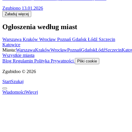
Zgubiono 13.01.2026
Załaduj więcej
Ogłoszenia według miast
Warszawa
Kraków
Wrocław
Poznań
Gdańsk
Łódź
Szczecin
Katowice
Miasta:
Warszawa
Kraków
Wrocław
Poznań
Gdańsk
Łódź
Szczecin
Kato
Wszystkie miasta
Blog
Regulamin
Polityka Prywatności
Pliki cookie
Zgubidoo © 2026
Start
Szukaj
Wiadomości
Więcej