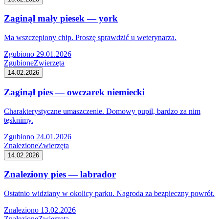
Zaginął mały piesek — york
Ma wszczepiony chip. Proszę sprawdzić u weterynarza.
Zgubiono 29.01.2026
Zgubione
Zwierzęta
14.02.2026
Zaginął pies — owczarek niemiecki
Charakterystyczne umaszczenie. Domowy pupil, bardzo za nim
tęsknimy.
Zgubiono 24.01.2026
Znalezione
Zwierzęta
14.02.2026
Znaleziony pies — labrador
Ostatnio widziany w okolicy parku. Nagroda za bezpieczny powrót.
Znaleziono 13.02.2026
Znalezione
Zwierzęta