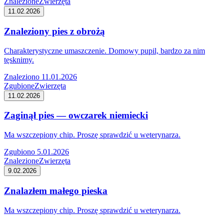
Znalezione
Zwierzęta
11.02.2026
Znaleziony pies z obrożą
Charakterystyczne umaszczenie. Domowy pupil, bardzo za nim
tęsknimy.
Znaleziono 11.01.2026
Zgubione
Zwierzęta
11.02.2026
Zaginął pies — owczarek niemiecki
Ma wszczepiony chip. Proszę sprawdzić u weterynarza.
Zgubiono 5.01.2026
Znalezione
Zwierzęta
9.02.2026
Znalazłem małego pieska
Ma wszczepiony chip. Proszę sprawdzić u weterynarza.