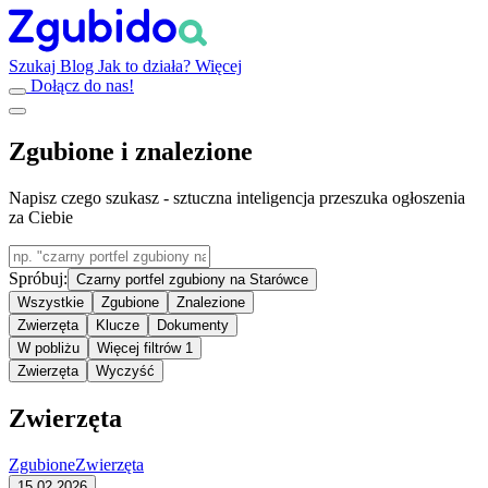
Szukaj
Blog
Jak to działa?
Więcej
Dołącz do nas!
Zgubione i znalezione
Napisz czego szukasz - sztuczna inteligencja przeszuka ogłoszenia
za Ciebie
Spróbuj:
Czarny portfel zgubiony na Starówce
Wszystkie
Zgubione
Znalezione
Zwierzęta
Klucze
Dokumenty
W pobliżu
Więcej filtrów
1
Zwierzęta
Wyczyść
Zwierzęta
Zgubione
Zwierzęta
15.02.2026