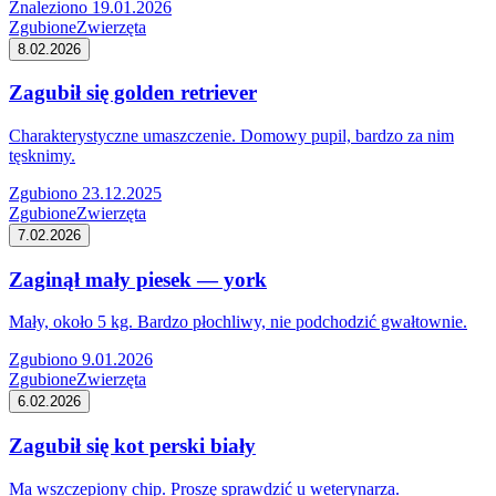
Znaleziono 19.01.2026
Zgubione
Zwierzęta
8.02.2026
Zagubił się golden retriever
Charakterystyczne umaszczenie. Domowy pupil, bardzo za nim
tęsknimy.
Zgubiono 23.12.2025
Zgubione
Zwierzęta
7.02.2026
Zaginął mały piesek — york
Mały, około 5 kg. Bardzo płochliwy, nie podchodzić gwałtownie.
Zgubiono 9.01.2026
Zgubione
Zwierzęta
6.02.2026
Zagubił się kot perski biały
Ma wszczepiony chip. Proszę sprawdzić u weterynarza.