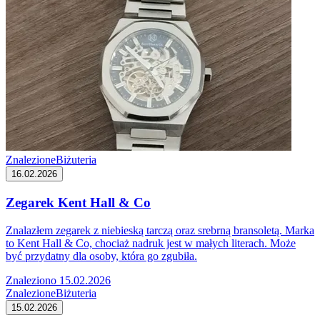
Znalezione
Biżuteria
16.02.2026
Zegarek Kent Hall & Co
Znalazłem zegarek z niebieską tarczą oraz srebrną bransoletą. Marka
to Kent Hall & Co, chociaż nadruk jest w małych literach. Może
być przydatny dla osoby, która go zgubiła.
Znaleziono 15.02.2026
Znalezione
Biżuteria
15.02.2026