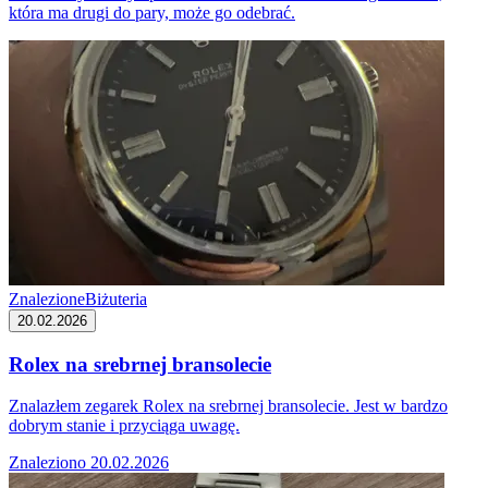
która ma drugi do pary, może go odebrać.
Znalezione
Biżuteria
20.02.2026
Rolex na srebrnej bransolecie
Znalazłem zegarek Rolex na srebrnej bransolecie. Jest w bardzo
dobrym stanie i przyciąga uwagę.
Znaleziono 20.02.2026