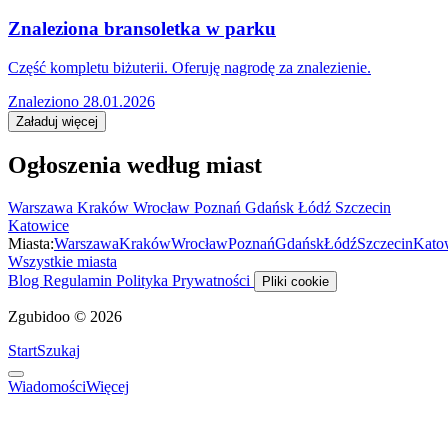
Znaleziona bransoletka w parku
Część kompletu biżuterii. Oferuję nagrodę za znalezienie.
Znaleziono 28.01.2026
Załaduj więcej
Ogłoszenia według miast
Warszawa
Kraków
Wrocław
Poznań
Gdańsk
Łódź
Szczecin
Katowice
Miasta:
Warszawa
Kraków
Wrocław
Poznań
Gdańsk
Łódź
Szczecin
Kato
Wszystkie miasta
Blog
Regulamin
Polityka Prywatności
Pliki cookie
Zgubidoo © 2026
Start
Szukaj
Wiadomości
Więcej