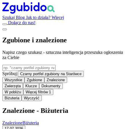
Szukaj
Blog
Jak to działa?
Więcej
Dołącz do nas!
Zgubione i znalezione
Napisz czego szukasz - sztuczna inteligencja przeszuka ogłoszenia
za Ciebie
Spróbuj:
Czarny portfel zgubiony na Starówce
Wszystkie
Zgubione
Znalezione
Zwierzęta
Klucze
Dokumenty
W pobliżu
Więcej filtrów
1
Biżuteria
Wyczyść
Znalezione - Biżuteria
Znalezione
Biżuteria
17.07.2026