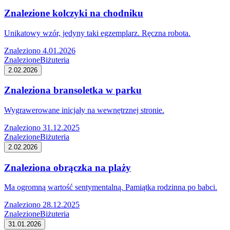
Znalezione kolczyki na chodniku
Unikatowy wzór, jedyny taki egzemplarz. Ręczna robota.
Znaleziono 4.01.2026
Znalezione
Biżuteria
2.02.2026
Znaleziona bransoletka w parku
Wygrawerowane inicjały na wewnętrznej stronie.
Znaleziono 31.12.2025
Znalezione
Biżuteria
2.02.2026
Znaleziona obrączka na plaży
Ma ogromną wartość sentymentalną. Pamiątka rodzinna po babci.
Znaleziono 28.12.2025
Znalezione
Biżuteria
31.01.2026