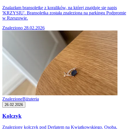
Znalazłam bransoletkę z koralików, na której znajduje się napis
'KRZYSIU'. Bransoletka została znaleziona na parkingu Podpromie
w Rzeszowie.
Znaleziono 28.02.2026
Znalezione
Biżuteria
26.02.2026
Kolczyk
Znaleziony kolczyk pod Derlatem na Kwiatkowskiego. Osoba,